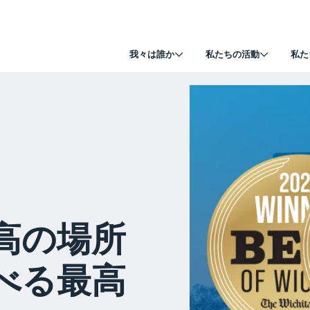
我々は誰か
私たちの活動
私た
高の場所
べる最高