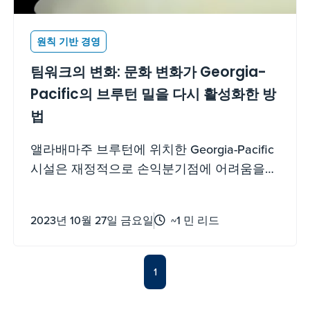
원칙 기반 경영
팀워크의 변화: 문화 변화가 Georgia-
Pacific의 브루턴 밀을 다시 활성화한 방
법
앨라배마주 브루턴에 위치한 Georgia-Pacific
시설은 재정적으로 손익분기점에 어려움을
겪고 있었다. 팀은 지식 공유와 협업의 원칙을
적용하여 그들의 상호작용 방식을 혁신했습
2023년 10월 27일 금요일
~1 민 리드
니다. 그 결과 브루턴은 현재 회사 내에서 가
장 경쟁력 있는 컨테이너보드 공장이 되었습
니다. Trae와 Waymon의 이야기를 시청해 보
1
세요. 사이트 성공에 기여한 여러 예 중 하나
입니다.