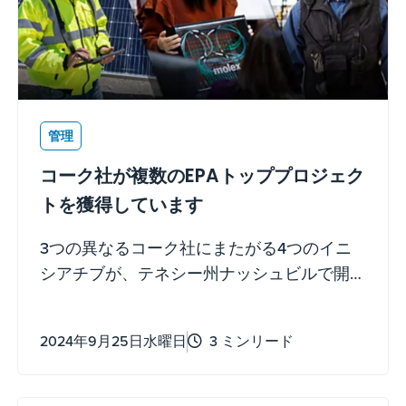
管理
コーク社が複数のEPAトッププロジェク
トを獲得しています
3つの異なるコーク社にまたがる4つのイニ
シアチブが、テネシー州ナッシュビルで開
催されたEPAの2024年ENERGY STAR®産業
会議において、環境保護庁(EPA)からトップ
2024年9月25日水曜日
3 ミンリード
プロジェクトとして最近認定されました。