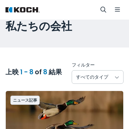
私たちの会社
フィルター
上映
1 - 8
of
8
結果
すべてのタイプ
ニュース記事