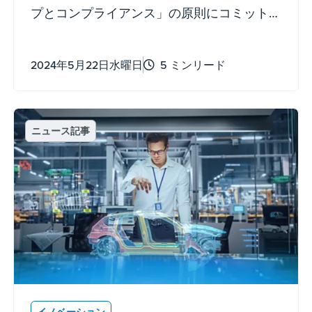
プとコンプライアンス」の原則にコミット
し、政府のリーダー、地域社会、メキシ
コ・グアダラハラの新施設建設中に雇われ
2024年5月22日水曜日
5 ミンリード
た請負業者との相互に有益な関係を築くの
に貢献しました。
ニュース記事
イノベーション