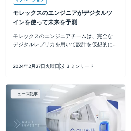
モレックスのエンジニアがデジタルツ
インを使って未来を予測
モレックスのエンジニアチームは、完全な
デジタルレプリカを用いて設計を仮想的に
検証することで、個々のコンポーネントレ
ベルに至るまでコネクタの動作を正確に予
2024年2月27日火曜日
3 ミンリード
測しようとしています。デジタルツインの
革新的な活用により、コスト削減、リコー
ルリスクの低減、製品の市場投入までの時
間短縮に寄与します。
ニュース記事