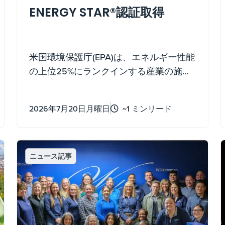
ENERGY STAR®認証取得
米国環境保護庁(EPA)は、エネルギー性能
の上位25%にランクインする産業の施設
を認定し、2025年のENERGY STAR®認証
を2025年にコークの2社( Flint Hills
2026年7月20日月曜日
~1 ミンリード
Resources 社と Koch Fertilizer 社)に授与
しました。
ニュース記事