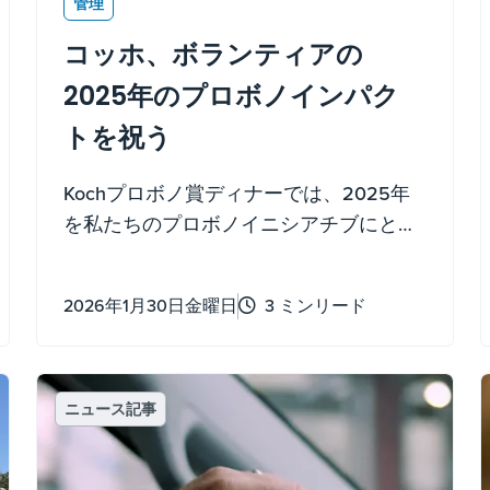
管理
コッホ、ボランティアの
2025年のプロボノインパク
トを祝う
Kochプロボノ賞ディナーでは、2025年
を私たちのプロボノイニシアチブにとっ
て素晴らしい年にしてくれた弁護士、従
業員、パートナーの皆様を称えました。
2026年1月30日金曜日
3 ミンリード
無料の法的支援以上のこれらの取り組み
は、私たちの能力を地域社会の実際のニ
ーズに結びつけ、機会への障壁を取り払
います。
ニュース記事