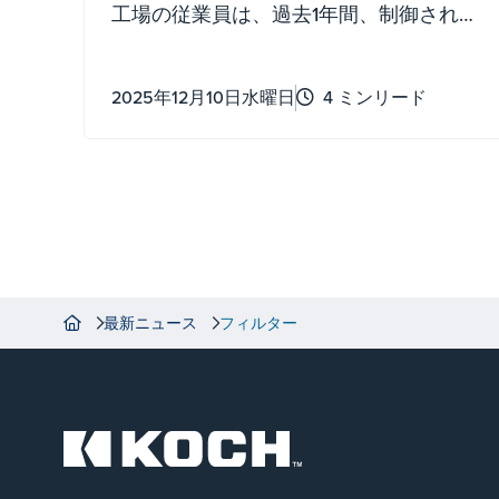
工場の従業員は、過去1年間、制御されて
いない無防備なエネルギーに焦点を当て
た手順を見直し、開発し、更新してきま
2025年12月10日水曜日
4 ミンリード
した。
最新ニュース
フィルター