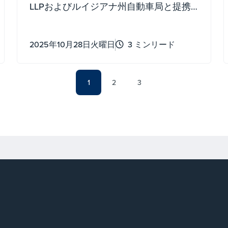
LLPおよびルイジアナ州自動車局と提携
し、コッホ・プロボノ・イニシアティブ
に2025年企業プロボノ・プロボノ・パ
2025年10月28日火曜日
3 ミンリード
ートナー賞を授与しました
1
2
3