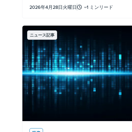
らの認定を取得するには、一度きりの申
2026年4月28日火曜日
~1 ミンリード
請ではなく、文書化され、測定可能な継
続的な努力が必要です。
ニュース記事