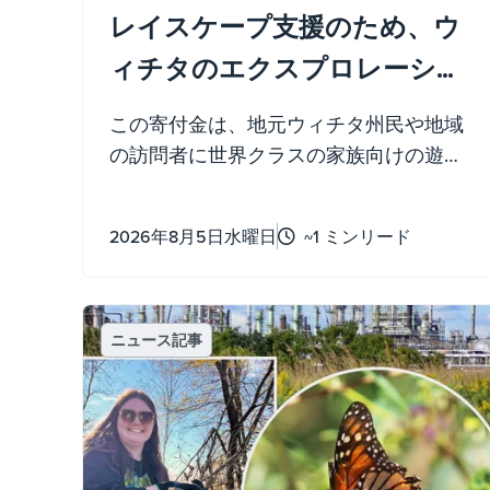
レイスケープ支援のため、ウ
ィチタのエクスプロレーショ
ン・プレイスプーに100万ド
この寄付金は、地元ウィチタ州民や地域
ルを寄付
の訪問者に世界クラスの家族向けの遊び
と楽しみを提供する、最近オープンした
デスティネーション・プレイスペースの
2026年8月5日水曜日
~1 ミンリード
建設支援に充てられました。
ニュース記事