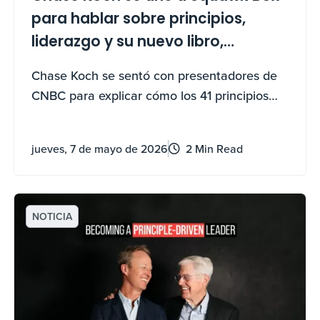
para hablar sobre principios,
liderazgo y su nuevo libro,
"Convertirse en un líder impulsado
Chase Koch se sentó con presentadores de
por principios"
CNBC para explicar cómo los 41 principios
del libro —y una nueva herramienta
complementaria de IA— pueden ayudar a
jueves, 7 de mayo de 2026
2 Min Read
cualquiera a liderar, crecer y navegar la
incertidumbre.
NOTICIA