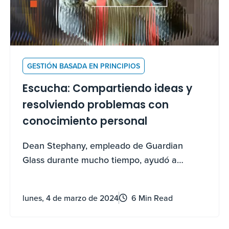
GESTIÓN BASADA EN PRINCIPIOS
Escucha: Compartiendo ideas y
resolviendo problemas con
conocimiento personal
Dean Stephany, empleado de Guardian
Glass durante mucho tiempo, ayudó a
ahorrar 65.000 dólares al año en su
instalación utilizando los conocimientos
lunes, 4 de marzo de 2024
6 Min Read
adquiridos en la planta para resolver un reto
de fabricación.