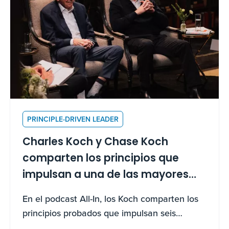
PRINCIPLE-DRIVEN LEADER
Charles Koch y Chase Koch
comparten los principios que
impulsan a una de las mayores
empresas privadas de Estados
En el podcast All-In, los Koch comparten los
Unidos
principios probados que impulsan seis
décadas de crecimiento — y cómo tú