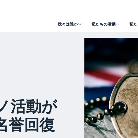
我々は誰か
私たちの活動
私た
ノ活動が
名誉回復