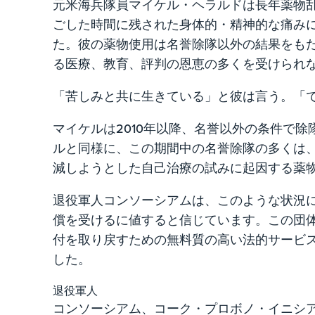
元米海兵隊員マイケル・ヘラルドは長年薬物
ごした時間に残された身体的・精神的な痛み
た。彼の薬物使用は名誉除隊以外の結果をも
る医療、教育、評判の恩恵の多くを受けられ
「苦しみと共に生きている」と彼は言う。「
マイケルは2010年以降、名誉以外の条件で
ルと同様に、この期間中の名誉除隊の多くは、心
減しようとした自己治療の試みに起因する薬
退役軍人コンソーシアムは、このような状況
償を受けるに値すると信じています。この団
付を取り戻すための無料質の高い法的サービ
した。
退役軍人
コンソーシアム、コーク・プロボノ・イニシ