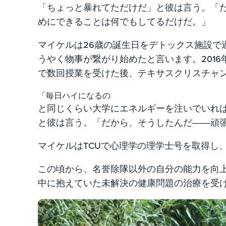
「ちょっと暴れてただけだ」と彼は言う。「
めにできることは何でもしてるだけだ。」
マイケルは26歳の誕生日をデトックス施設で
うやく物事が繋がり始めたと言います。201
で数回授業を受けた後、テキサスクリスチャ
「毎日ハイになるの
と同じくらい大学にエネルギーを注いでいれ
と彼は言う。「だから、そうしたんだ――頑
マイケルはTCUで心理学の理学士号を取得し
この頃から、名誉除隊以外の自分の能力を向
中に抱えていた未解決の健康問題の治療を受