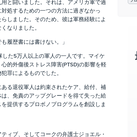
プ
乱用と闘いました。それは、アメリカ軍で過
に対処するための一つの方法に過ぎなかっ
たらしました。そのため、彼は軍務経験によ
なくなりました。
でも履歴書には書けない。」
除隊した5万人以上の軍人の一人です。マイケ
的外傷後ストレス障害(PTSD)の影響を軽
物犯罪によるものでした。
にある退役軍人は約束されたケア、給付、補
体は、免責のアップグレードを得て失った給
スを提供するプロボノプログラムを創設しま
アティブ、そしてコークの弁護士ジョエル・