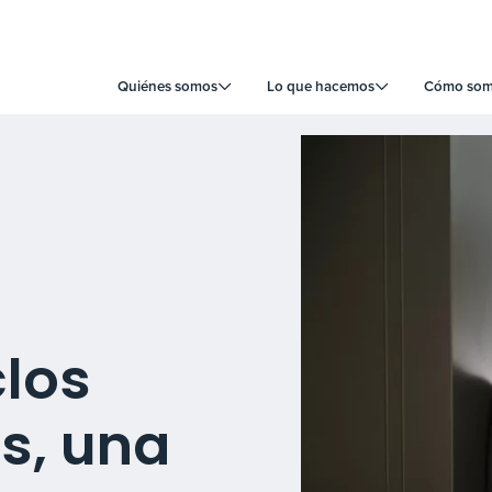
Quiénes somos
Lo que hacemos
Cómo somo
clos
s, una