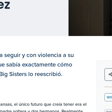
ez
 seguir y con violencia a su
que sabía exactamente cómo
Big Sisters lo reescribió.
WI
nsas, el único futuro que creía tener era el
a madre soltera y dos hermanos. Realmente