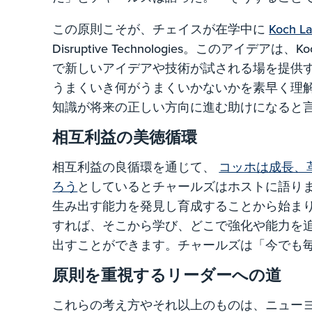
この原則こそが、チェイスが在学中に
Koch L
Disruptive Technologies。このアイ
で新しいアイデアや技術が試される場を提供
うまくいき何がうまくいかないかを素早く理
知識が将来の正しい方向に進む助けになると
相互利益の美徳循環
相互利益の良循環を通じて、
コッホは成長、
ろう
としているとチャールズはホストに語り
生み出す能力を発見し育成することから始ま
すれば、そこから学び、どこで強化や能力を
出すことができます。チャールズは「今でも
原則を重視するリーダーへの道
これらの考え方やそれ以上のものは、ニュー