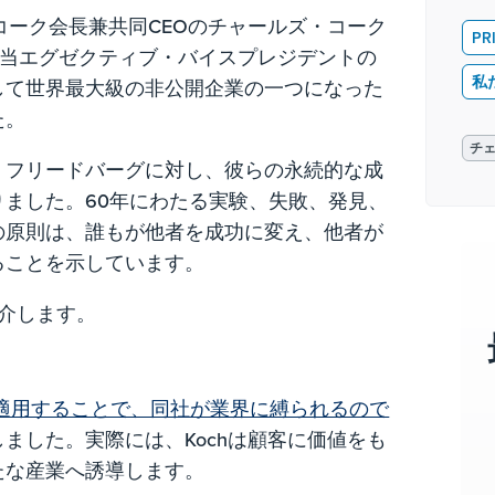
コーク会長兼共同CEOのチャールズ・コーク
PR
担当エグゼクティブ・バイスプレジデントの
私
して世界最大級の非公開企業の一つになった
た。
チ
・フリードバーグに対し、彼らの永続的な成
ました。60年にわたる実験、失敗、発見、
の原則は、誰もが他者を成功に変え、他者が
ることを示しています。
介します。
適用することで、同社が業界に縛られるので
ました。実際には、Kochは顧客に価値をも
たな産業へ誘導します。