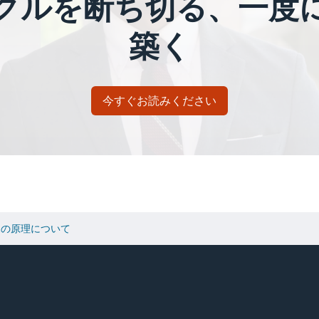
クルを断ち切る、一度
築く
今すぐお読みください
ホの原理について