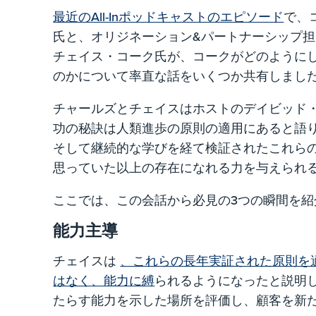
最近のAll-Inポッドキャストのエピソード
で、
氏と、オリジネーション&パートナーシップ
チェイス・コーク氏が、コークがどのように
のかについて率直な話をいくつか共有しまし
チャールズとチェイスはホストのデイビッド
功の秘訣は人類進歩の原則の適用にあると語り
そして継続的な学びを経て検証されたこれら
思っていた以上の存在になれる力を与えられ
ここでは、この会話から必見の3つの瞬間を紹
能力主導
チェイスは
、これらの長年実証された原則を
はなく、能力に縛
られるようになったと説明し
たらす能力を示した場所を評価し、顧客を新